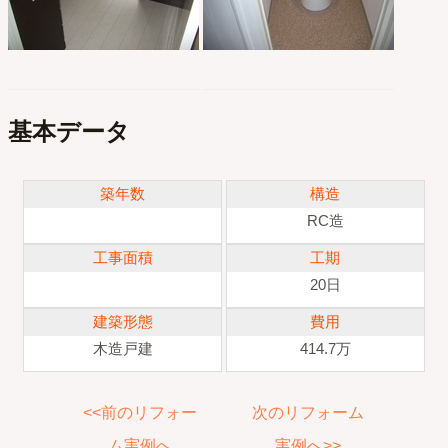
基本データ
築年数
構造
RC造
工事面積
工期
20日
建築形態
費用
木造戸建
414.7万
<<前のリフォー
次のリフォーム
ム実例へ
実例へ>>