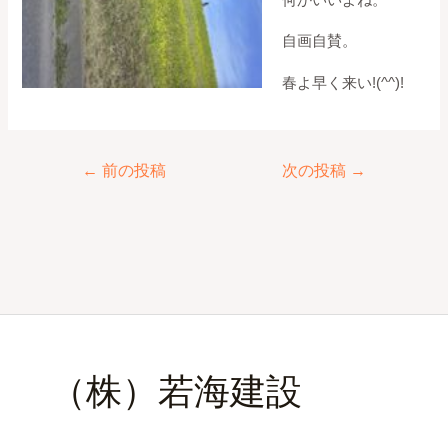
自画自賛。
春よ早く来い!(^^)!
←
前の投稿
次の投稿
→
（株）若海建設