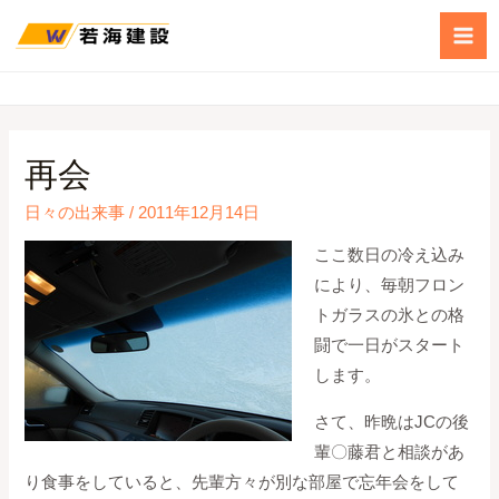
再会
日々の出来事
/
2011年12月14日
ここ数日の冷え込み
により、毎朝フロン
トガラスの氷との格
闘で一日がスタート
します。
さて、昨晩はJCの後
輩〇藤君と相談があ
り食事をしていると、先輩方々が別な部屋で忘年会をして