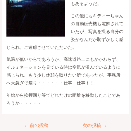
もあるようだ。
この他にもキティーちゃん
の自動販売機も電飾されて
いたが、写真を撮る自分の
姿がなんだか恥ずかしく感
じられ、ご遠慮させていただいた。
気温が低いからであろうか、高速道路上にもかかわらず、
イルミネーションを見ている時は空気が澄んでいるように
感じられ、もう少し休憩を取りたい所であったが、事務所
へ大急ぎで戻り・・・・・・仕事 仕事！！
年始から挨拶回り等でどれだけの距離を移動したことであ
ろうか・・・・・
←
前の投稿
次の投稿
→